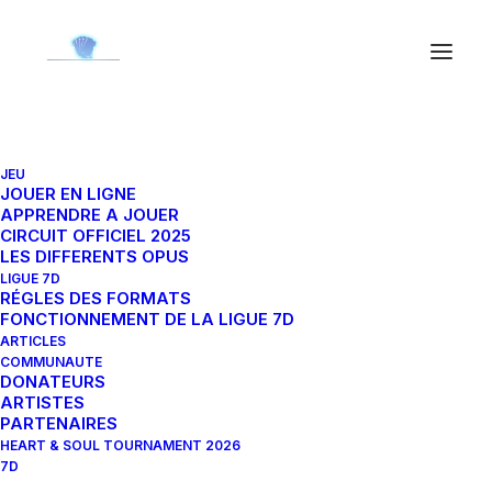
JEU
JOUER EN LIGNE
APPRENDRE A JOUER
CIRCUIT OFFICIEL 2025
LES DIFFERENTS OPUS
LIGUE 7D
RÉGLES DES FORMATS
FONCTIONNEMENT DE LA LIGUE 7D
ARTICLES
Les Materia Cups seront six événements de deux
COMMUNAUTE
jours, au format construit standard, ouvert à tous. Ils
DONATEURS
ARTISTES
auront lieu de Avril à Août. A chaque tournoi, le top 4
PARTENAIRES
de la Materia Cup sera qualifié pour le championnat
HEART & SOUL TOURNAMENT 2026
d’Europe.
7D