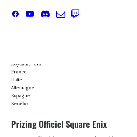
Toute qualification d’un joueur déjà qualifié au
championnat d’Europe sera transférée au joueur
non qualifié le mieux placé, comme toujours.
Vous pourrez retrouver une Materia Cup dans
chacun des zones suivantes (les dates et lieux
exactes ne sont pas encore connus)
Royaume-Uni
France
Italie
Allemagne
Espagne
Benelux
Prizing Officiel Square Enix