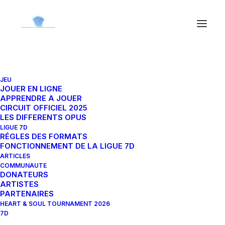
JEU
JOUER EN LIGNE
APPRENDRE A JOUER
CIRCUIT OFFICIEL 2025
LES DIFFERENTS OPUS
LIGUE 7D
RÉGLES DES FORMATS
Apprendre à jouer
FONCTIONNEMENT DE LA LIGUE 7D
Jouer en ligne
ARTICLES
COMMUNAUTE
Circuit compétitif
DONATEURS
Articles
ARTISTES
Communauté
PARTENAIRES
HEART & SOUL TOURNAMENT 2026
Ligue 7D
7D
Nous contacter