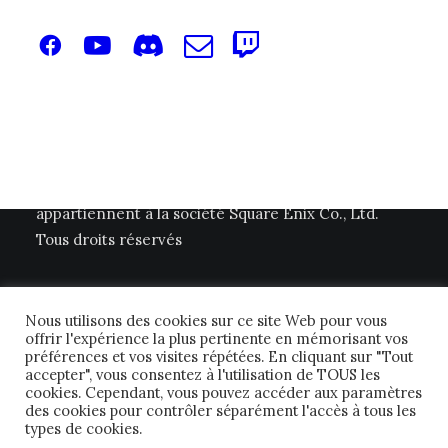
La majeure partie des contenus audio et visuels
présents sur le site septiemedommage.fr
appartiennent à la société Square Enix Co., Ltd.
Tous droits réservés
Nous utilisons des cookies sur ce site Web pour vous
offrir l'expérience la plus pertinente en mémorisant vos
préférences et vos visites répétées. En cliquant sur "Tout
accepter", vous consentez à l'utilisation de TOUS les
cookies. Cependant, vous pouvez accéder aux paramètres
© 2026 Septième Dommage FFTCG. | Tous droits réservés.
des cookies pour contrôler séparément l'accès à tous les
types de cookies.