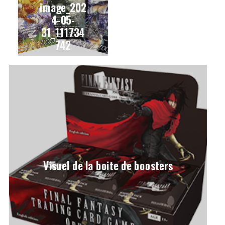
image_202
4-05-
31_111734
742
Visuel de la boite de boosters