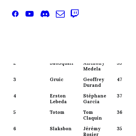
Rechercher:
Nmb
Classement
Pseudo
Nom
de
Points
1
Neecow
Nicolas
74
Larrouy
2
SaoSquall
Anthony
53
Medela
3
Gruic
Geoffrey
47
Durand
4
Erston
Stéphane
37
Lebeda
Garcia
5
Totom
Tom
36
Claquin
6
Slaksbon
Jérémy
35
Rosier