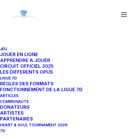
JEU
JOUER EN LIGNE
APPRENDRE A JOUER
CIRCUIT OFFICIEL 2025
Classement 7D 2022-2023
LES DIFFERENTS OPUS
LIGUE 7D
RÉGLES DES FORMATS
Classement 7D 2022 - 2023
FONCTIONNEMENT DE LA LIGUE 7D
ARTICLES
Cette saison est terminée
COMMUNAUTE
DONATEURS
Afficher
ARTISTES
PARTENAIRES
HEART & SOUL TOURNAMENT 2026
éléments
7D