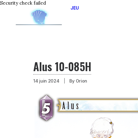
Security check failed
JEU
JOUER EN LIGNE
APPRENDRE A JOUER
CIRCUIT OFFICIEL 2025
LES DIFFERENTS OPUS
Alus 10-085H
14 juin 2024
|
By
Orion