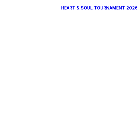
E
HEART & SOUL TOURNAMENT 202
DONATEURS
ARTISTES
PARTENAIRES