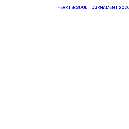
E
HEART & SOUL TOURNAMENT 202
DONATEURS
ARTISTES
PARTENAIRES