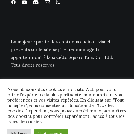
La majeure partie des contenus audio et visuels
présents sur le site septiemedommage.fr
appartiennent à la société Square Enix Co., Ltd.
Tous droits réservés
Nous utilisons des cookies sur ce site Web pour vous
offrir l'expérience la plus pertinente en mémorisant vos
préférences et vos visites répétées. En cliquant sur "Tout
accepter", vous consentez à l'utilisation de TOUS les
cookies. Cependant, vous pouvez accéder aux paramètres
© 2026 Septième Dommage FFTCG. | Tous droits réservés.
des cookies pour contrôler séparément l'accès à tous les
types de cookies.
Réglages
Tout accepter