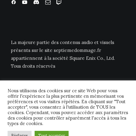
La majeure partie des contenus audio et visuels
présents sur le site septiemedommage.fr
appartiennent à la société Square Enix Co., Ltd.
Tous droits réservés
Nous utilisons des cookies sur ce site Web pour vous
offrir l'expérience la plus pertinente en mémorisant vos
préférences et vos visites répétées. En cliquant sur "Tout
accepter", vous consentez à l'utilisation de TOUS les
cookies. Cependant, vous pouvez accéder aux paramètres
© 2026 Septième Dommage FFTCG. | Tous droits réservés.
des cookies pour contrôler séparément l'accès à tous les
types de cookies.
Réglages
Tout accepter