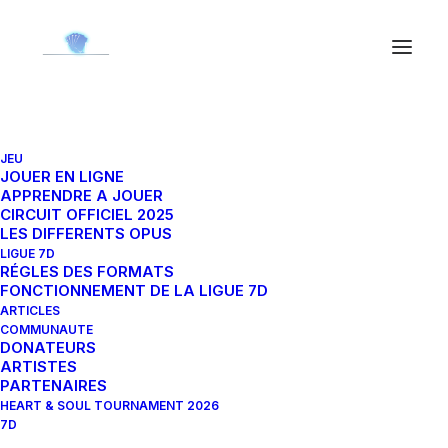
JEU
Choco/Mog 6-051C
JOUER EN LIGNE
APPRENDRE A JOUER
CIRCUIT OFFICIEL 2025
LES DIFFERENTS OPUS
14 juin 2024
|
By
Orion
LIGUE 7D
RÉGLES DES FORMATS
FONCTIONNEMENT DE LA LIGUE 7D
ARTICLES
COMMUNAUTE
DONATEURS
ARTISTES
PARTENAIRES
HEART & SOUL TOURNAMENT 2026
7D