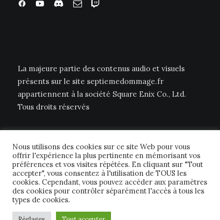
La majeure partie des contenus audio et visuels
présents sur le site septiemedommage.fr
appartiennent à la société Square Enix Co., Ltd.
Tous droits réservés
Nous utilisons des cookies sur ce site Web pour vous
offrir l'expérience la plus pertinente en mémorisant vos
préférences et vos visites répétées. En cliquant sur "Tout
accepter", vous consentez à l'utilisation de TOUS les
cookies. Cependant, vous pouvez accéder aux paramètres
© 2026 Septième Dommage FFTCG. | Tous droits réservés.
des cookies pour contrôler séparément l'accès à tous les
types de cookies.
Réglages
Tout accepter