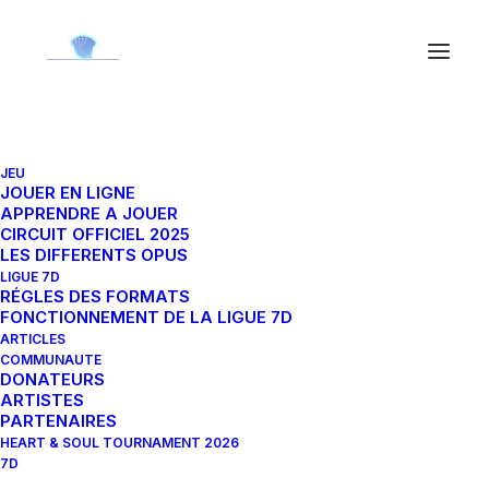
JEU
Néo-Exdeath 12-110L
JOUER EN LIGNE
APPRENDRE A JOUER
CIRCUIT OFFICIEL 2025
LES DIFFERENTS OPUS
14 juin 2024
|
By
Orion
LIGUE 7D
RÉGLES DES FORMATS
FONCTIONNEMENT DE LA LIGUE 7D
ARTICLES
COMMUNAUTE
DONATEURS
ARTISTES
PARTENAIRES
HEART & SOUL TOURNAMENT 2026
7D