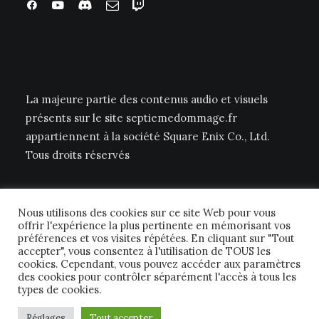
La majeure partie des contenus audio et visuels
présents sur le site septiemedommage.fr
appartiennent à la société Square Enix Co., Ltd.
Tous droits réservés
Nous utilisons des cookies sur ce site Web pour vous
offrir l'expérience la plus pertinente en mémorisant vos
préférences et vos visites répétées. En cliquant sur "Tout
accepter", vous consentez à l'utilisation de TOUS les
cookies. Cependant, vous pouvez accéder aux paramètres
© 2026 Septième Dommage FFTCG. | Tous droits réservés.
des cookies pour contrôler séparément l'accès à tous les
types de cookies.
Réglages
Tout accepter