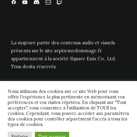
La majeure partie des contenus audio et visuels
présents sur le site septiemedommage.fr
appartiennent à la société Square Enix Co., Ltd.
Tous droits réservés
Nous utilisons des cookies sur ce site Web pour vous
offrir l'expérience la plus pertinente en mémorisant vos
préférences et vos visites répétées. En cliquant sur "Tout
accepter", vous consentez à l'utilisation de TOUS les
cookies. Cependant, vous pouvez accéder aux paramètres
© 2026 Septième Dommage FFTCG. | Tous droits réservés.
des cookies pour contrôler séparément l'accès à tous les
types de cookies.
Réglages
Tout accepter