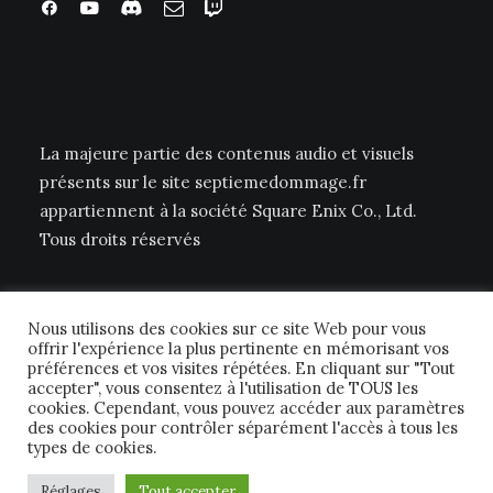
La majeure partie des contenus audio et visuels
présents sur le site septiemedommage.fr
appartiennent à la société Square Enix Co., Ltd.
Tous droits réservés
Nous utilisons des cookies sur ce site Web pour vous
offrir l'expérience la plus pertinente en mémorisant vos
préférences et vos visites répétées. En cliquant sur "Tout
accepter", vous consentez à l'utilisation de TOUS les
cookies. Cependant, vous pouvez accéder aux paramètres
© 2026 Septième Dommage FFTCG. | Tous droits réservés.
des cookies pour contrôler séparément l'accès à tous les
types de cookies.
Réglages
Tout accepter