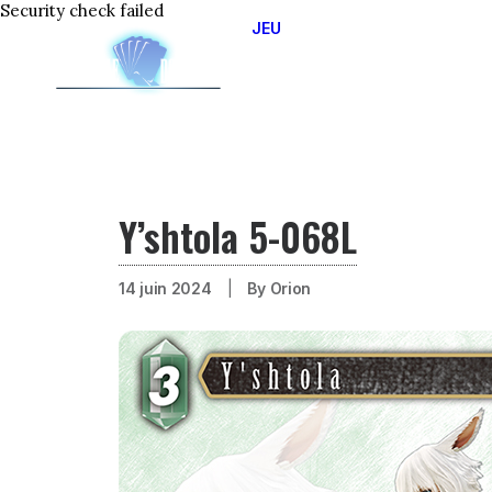
Security check failed
JEU
JOUER EN LIGNE
APPRENDRE A JOUER
CIRCUIT OFFICIEL 2025
LES DIFFERENTS OPUS
Y’shtola 5-068L
14 juin 2024
|
By
Orion