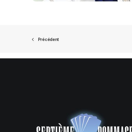
Précédent