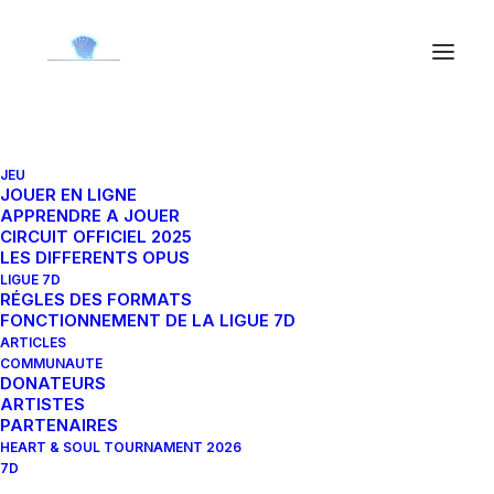
JEU
Zeromus 14-124H
JOUER EN LIGNE
APPRENDRE A JOUER
CIRCUIT OFFICIEL 2025
LES DIFFERENTS OPUS
21 janvier 2024
|
By
Sauscixion
LIGUE 7D
RÉGLES DES FORMATS
FONCTIONNEMENT DE LA LIGUE 7D
ARTICLES
COMMUNAUTE
DONATEURS
ARTISTES
PARTENAIRES
HEART & SOUL TOURNAMENT 2026
7D