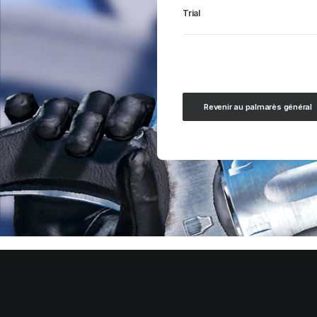
Trial
Revenir au palmarès général