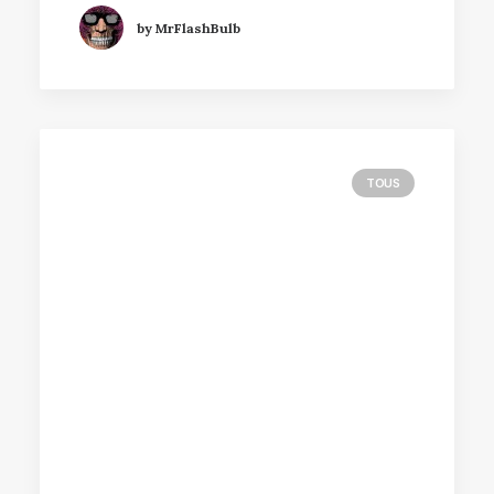
by MrFlashBulb
TOUS