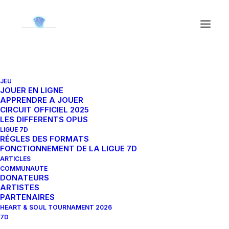
JEU
JOUER EN LIGNE
APPRENDRE A JOUER
CIRCUIT OFFICIEL 2025
LES DIFFERENTS OPUS
LIGUE 7D
18 mars 2021
RÉGLES DES FORMATS
Capture the Beauty of Nature through
FONCTIONNEMENT DE LA LIGUE 7D
Photography
ARTICLES
COMMUNAUTE
Talking to randos is the norm. I’ll never
DONATEURS
forget the…
ARTISTES
PARTENAIRES
HEART & SOUL TOURNAMENT 2026
7D
by MrFlashBulb