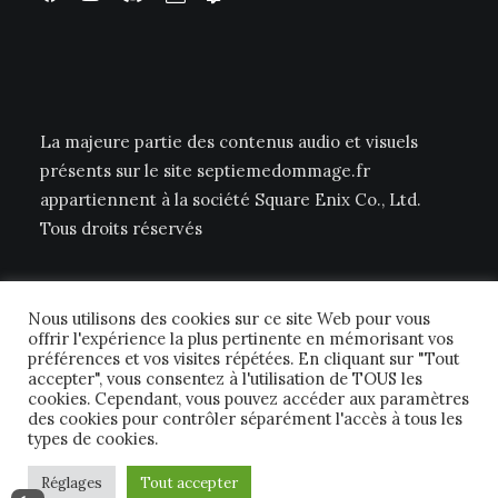
La majeure partie des contenus audio et visuels
présents sur le site septiemedommage.fr
appartiennent à la société Square Enix Co., Ltd.
Tous droits réservés
Nous utilisons des cookies sur ce site Web pour vous
offrir l'expérience la plus pertinente en mémorisant vos
préférences et vos visites répétées. En cliquant sur "Tout
accepter", vous consentez à l'utilisation de TOUS les
cookies. Cependant, vous pouvez accéder aux paramètres
© 2026 Septième Dommage FFTCG. | Tous droits réservés.
des cookies pour contrôler séparément l'accès à tous les
types de cookies.
Réglages
Tout accepter