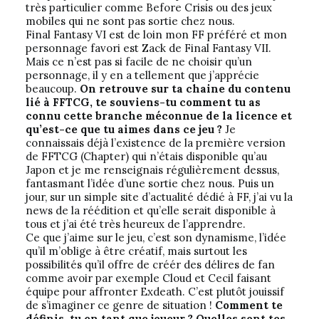
très particulier comme Before Crisis ou des jeux
mobiles qui ne sont pas sortie chez nous.
Final Fantasy VI est de loin mon FF préféré et mon
personnage favori est Zack de Final Fantasy VII.
Mais ce n’est pas si facile de ne choisir qu’un
personnage, il y en a tellement que j’apprécie
beaucoup.
On retrouve sur ta chaine du contenu
lié à FFTCG, te souviens-tu comment tu as
connu cette branche méconnue de la licence et
qu’est-ce que tu aimes dans ce jeu ?
Je
connaissais déjà l’existence de la première version
de FFTCG (Chapter) qui n’étais disponible qu’au
Japon et je me renseignais régulièrement dessus,
fantasmant l’idée d’une sortie chez nous. Puis un
jour, sur un simple site d’actualité dédié à FF, j’ai vu la
news de la réédition et qu’elle serait disponible à
tous et j’ai été très heureux de l’apprendre.
Ce que j’aime sur le jeu, c’est son dynamisme, l’idée
qu’il m’oblige à être créatif, mais surtout les
possibilités qu’il offre de créér des délires de fan
comme avoir par exemple Cloud et Cecil faisant
équipe pour affronter Exdeath. C’est plutôt jouissif
de s’imaginer ce genre de situation !
Comment te
définis-tu en tant que joueur ? Quelles sont tes