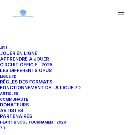
JEU
JOUER EN LIGNE
APPRENDRE A JOUER
In
Tous
,
Vidéos
•
17 septembre 2022
•
8 Minutes
CIRCUIT OFFICIEL 2025
LES DIFFERENTS OPUS
Azem, explorateur des Final
LIGUE 7D
RÉGLES DES FORMATS
Fantasy et ambassadeur de
FONCTIONNEMENT DE LA LIGUE 7D
ARTICLES
FFTCG
COMMUNAUTE
DONATEURS
ARTISTES
PARTENAIRES
Septieme Dommage
HEART & SOUL TOURNAMENT 2026
7D