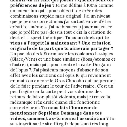
préférences de jeu ?
Je me définis à 100% comme
un joueur fun qui a pour objectif de créer des
combinaisons stupide mais original. J’ai un niveau
que je pense correct mais j’ai surtout envie d’être
créatif et même si j’aime beaucoup jouer au jeu, ce
que je préfère par-dessus tout c’est la création de
deck et l’aspect théorique.
Tu as un deck qui te
viens à l’esprit là maintenant ? Une création
originale de ta part que tu aimerais partager ?
Un pseudo deck Storm avec les couleurs classiques
(Glace/Vent) et une base similaire (Rosa/Atomos et
d’autres), mais qui a pour centre la carte Dorgann
de l’opus 7. J’ai plusieurs moyens d’abuser de son
effet avec les soutiens de l’opus 16 qui reviennent
en main ou encore le Gros Chocobo qui me permet
de le faire pendant le tour de l’adversaire. C’est un
peu fragile car la carte peut vous donnez des
retours de bâton plutôt violents, mais je trouve la
mécanique très drôle quand elle fonctionne
correctement.
Tu nous fais l’honneur de
mentionner Septième Dommage dans tes
vidéos, comment as-tu connu l’association ?
Je
suis inscrit sur le site fftcg.fr depuis un très long