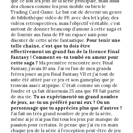
que ce soit les jeux de la série principale, mais aussi
des choses comme les jeux mobile ou bien le
Trading Card Game. Le but est de devenir un genre
de bibliothèque vidéo de FF, avec des let’s play, des
vidéos retrospectives, mais l’objectif véritable, c’est
surtout de donner beaucoup d’amour à cette saga et
de fournir aux fans de FF un espace sain pour
discuter de cette série fantastique.
Pour tenir une
telle chaine, c’est que tu dois être
effectivement un grand fan de la licence Final
Fantasy ! Comment es-tu tombé en amour pour
cette saga ?
Ma première rencontre avec Final
Fantasy, j’avais 10 ans. J’ai vu l’un de mes grands
frères jouer au jeu Final Fantasy VII et j’ai tout de
suite été attiré par ce jeu et son gameplay que je
trouvais assez atypique. C’était comme un coup de
foudre et ça fait désormais 25 ans que FF fait partie
de ma vie.
Tu as expérimenté un grand nombre
de jeux, as-tu un préféré parmi eux ? Ou un
personnage que tu apprécies plus que d’autres ?
J’ai fait un très grand nombre de jeu de la série,
même si je n’ai pas fini tous les jeux par manque de
passion pour certains. Je pense que j’ai eu en main
chaque jeu de la série à l’exception peut-être de jeu