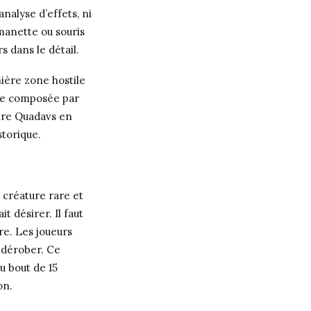
nalyse d’effets, ni
manette ou souris
s dans le détail.
ère zone hostile
nte composée par
utre Quadavs en
storique.
 créature rare et
t désirer. Il faut
re. Les joueurs
 dérober. Ce
au bout de 15
on.