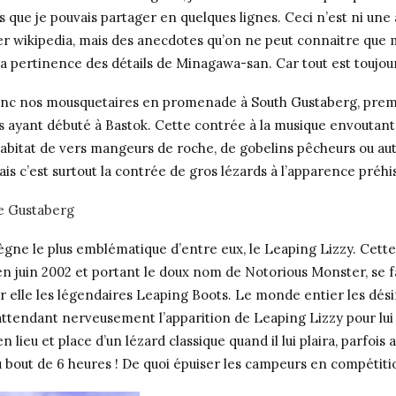
 que je pouvais partager en quelques lignes. Ceci n’est ni une a
er wikipedia, mais des anecdotes qu’on ne peut connaitre que 
la pertinence des détails de Minagawa-san. Car tout est toujour
nc nos mousquetaires en promenade à South Gustaberg, premi
rs ayant débuté à Bastok. Cette contrée à la musique envouta
habitat de vers mangeurs de roche, de gobelins pêcheurs ou a
is c’est surtout la contrée de gros lézards à l’apparence préhi
e Gustaberg
ègne le plus emblématique d’entre eux, le Leaping Lizzy. Cette
n juin 2002 et portant le doux nom de Notorious Monster, se fai
ur elle les légendaires Leaping Boots. Le monde entier les dési
attendant nerveusement l’apparition de Leaping Lizzy pour lui
 lieu et place d’un lézard classique quand il lui plaira, parfois 
 bout de 6 heures ! De quoi épuiser les campeurs en compétiti