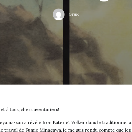
Gruic
 et à tous, chers aventuriers!
yama-san a révélé Iron Eater et Volker dans le traditionnel ar
e travail de Fumio Minagawa, je me suis rendu compte que les 