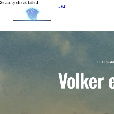
Security check failed
JEU
JOUER EN LIGNE
APPRENDRE A JOUER
CIRCUIT OFFICIEL 2025
LES DIFFERENTS OPUS
In
Actuali
Volker 