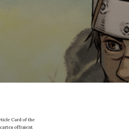
ticle Card of the
cartes offraient