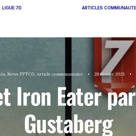
LIGUE 7D
ARTICLES
COMMUNAUT
RÉGLES DES FORMATS
FONCTIONNEMENT DE
LA LIGUE 7D
tés
,
News FFTCG
,
Article communautaire
•
28 février 2025
•
et Iron Eater pa
Gustaberg