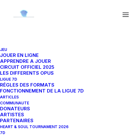
JEU
JOUER EN LIGNE
APPRENDRE A JOUER
In
Tous
,
Tournois et évènements
,
Actualités
,
Article
CIRCUIT OFFICIEL 2025
communautaire
•
7 mai 2025
•
6 Minutes
LES DIFFERENTS OPUS
Interview du finaliste du
LIGUE 7D
RÉGLES DES FORMATS
Soul Tournament 2025 :
FONCTIONNEMENT DE LA LIGUE 7D
ARTICLES
Sleonard!
COMMUNAUTE
DONATEURS
ARTISTES
PARTENAIRES
HEART & SOUL TOURNAMENT 2026
Gruic
7D