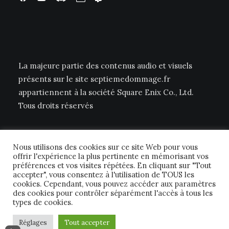
La majeure partie des contenus audio et visuels
présents sur le site septiemedommage.fr
appartiennent à la société Square Enix Co., Ltd.
Tous droits réservés
Nous utilisons des cookies sur ce site Web pour vous
offrir l'expérience la plus pertinente en mémorisant vos
préférences et vos visites répétées. En cliquant sur "Tout
accepter", vous consentez à l'utilisation de TOUS les
cookies. Cependant, vous pouvez accéder aux paramètres
© 2026 Septième Dommage FFTCG. | Tous droits réservés.
des cookies pour contrôler séparément l'accès à tous les
types de cookies.
Réglages
Tout accepter