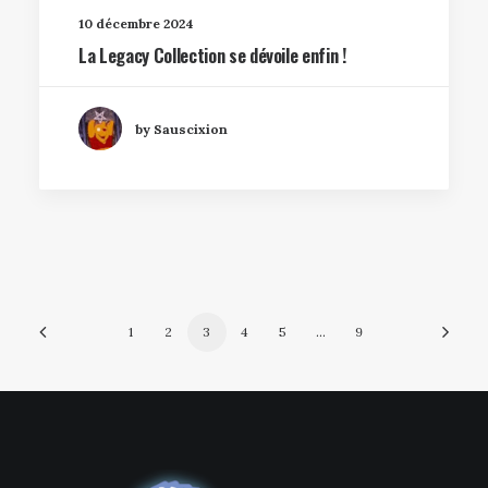
10 décembre 2024
La Legacy Collection se dévoile enfin !
by Sauscixion
1
2
3
4
5
…
9