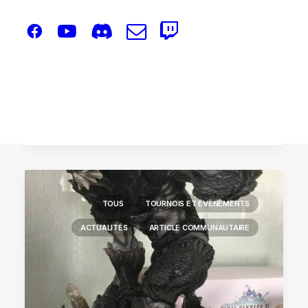
3 juin 2025
Une Materia Cup, 4 places, 5 Qualifiés
by Ned'
TOUS
TOURNOIS ET ÉVÈNEMENTS
ACTUALITÉS
ARTICLE COMMUNAUTAIRE