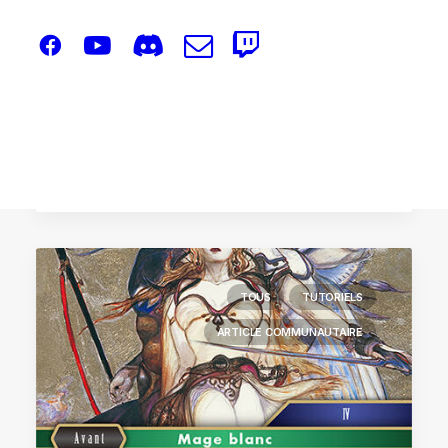
12 juin 2025
Judging at Materia Cup France – a brief recap
by Ned'
TOUS
TUTORIELS
ARTICLE COMMUNAUTAIRE