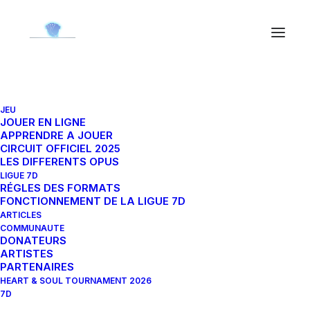
JEU
JOUER EN LIGNE
In
Tous
•
11 décembre 2023
•
10 Minutes
APPRENDRE A JOUER
CIRCUIT OFFICIEL 2025
Evan/Ilbisu nous dit tout
LES DIFFERENTS OPUS
LIGUE 7D
sur sa participation au
RÉGLES DES FORMATS
FONCTIONNEMENT DE LA LIGUE 7D
Championnat du Monde
ARTICLES
COMMUNAUTE
2023!
DONATEURS
ARTISTES
PARTENAIRES
HEART & SOUL TOURNAMENT 2026
7D
Gruic