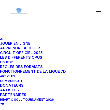
JEU
Heart Tournament
JOUER EN LIGNE
APPRENDRE A JOUER
CIRCUIT OFFICIEL 2025
LES DIFFERENTS OPUS
21 mai 2022
|
By
Ned'
LIGUE 7D
RÉGLES DES FORMATS
QUAND
FONCTIONNEMENT DE LA LIGUE 7D
ARTICLES
21 mai 2022 - 22 mai 2022
COMMUNAUTE
DONATEURS
Toute la journée
ARTISTES
PARTENAIRES
HEART & SOUL TOURNAMENT 2026
AJOUTER AU CALENDRIER
7D